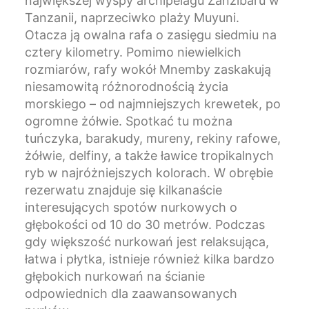
największej wyspy archipelagu Zanzibaru w
Tanzanii, naprzeciwko plaży Muyuni.
Otacza ją owalna rafa o zasięgu siedmiu na
cztery kilometry. Pomimo niewielkich
rozmiarów, rafy wokół Mnemby zaskakują
niesamowitą różnorodnością życia
morskiego – od najmniejszych krewetek, po
ogromne żółwie. Spotkać tu można
tuńczyka, barakudy, mureny, rekiny rafowe,
żółwie, delfiny, a także ławice tropikalnych
ryb w najróżniejszych kolorach. W obrębie
rezerwatu znajduje się kilkanaście
interesujących spotów nurkowych o
głębokości od 10 do 30 metrów. Podczas
gdy większość nurkowań jest relaksująca,
łatwa i płytka, istnieje również kilka bardzo
głębokich nurkowań na ścianie
odpowiednich dla zaawansowanych